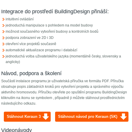
Integrace do prostředí BuildingDesign přináší:
intuitivní ovládání
jednoduchá manipulace s pohledem na model budovy
možnost současného vytvoření budovy a kontrolních bodů
podpora zobrazení ve 2D i 3D
otevření více projektů současně
automatické aktualizace programu i databází
jednoduchá volba uživatelského jazyka (momentálně česky, slovensky a
anglicky)
Návod, podpora a školení
Součástí instalace programu je uživatelská příručka ve formátu PDF. Příručka
obsahuje popis základních kroků pro vytvoření projektu a správného výpočtu
aktivního hromosvodu. Příručku otevřete po spuštění programu BuildingDesign
kliknutím na ikonu se symbolem
, případně ji můžete stáhnout prostřednictvím
následujícího odkazu.
Stáhnout Keraun 3
Stáhnout návod pro Keraun (SK)
Videonávody