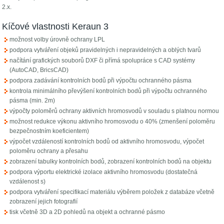
2.x.
Kíčové vlastnosti Keraun 3
možnost volby úrovně ochrany LPL
podpora vytváření objeků pravidelných i nepravidelných a oblých tvarů
načítání grafických souborů DXF či přímá spolupráce s CAD systémy
(AutoCAD, BricsCAD)
podpora zadávání kontrolních bodů při výpočtu ochranného pásma
kontrola minimálního převýšení kontrolních bodů při výpočtu ochranného
pásma (min. 2m)
výpočty poloměrů ochrany aktivních hromosvodů v souladu s platnou normou
možnost redukce výkonu aktivního hromosvodu o 40% (zmenšení poloměru
bezpečnostním koeficientem)
výpočet vzdáleností kontrolních bodů od aktivního hromosvodu, výpočet
poloměru ochrany a přesahu
zobrazení tabulky kontrolních bodů, zobrazení kontrolních bodů na objektu
podpora výportu elektrické izolace aktivního hromosvodu (dostatečná
vzdálenost s)
podpora vytváření specifikací materiálu výběrem položek z databáze včetně
zobrazení jejich fotografií
tisk včetně 3D a 2D pohledů na objekt a ochranné pásmo