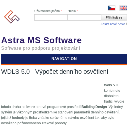
Uživatelské jméno
*
Heslo
*
Zaslat nové heslo
Astra MS Software
Software pro podporu projektování
NAVIGATION
WDLS 5.0 - Výpočet denního osvětlení
Wdls 5.0
kombinuje
dloholetou
tradici vývoje
tohoto druhu software a nové programové prostředí
Building Design
. Výsledný
systém je výkonným prostředkem ke stanovení parametrů denního osvětlení,
jejichž hodnoty je třeba znát ke správnému návrhu osvětlení tak, aby bylo
dosaženo požadovaného zrakové pohody.