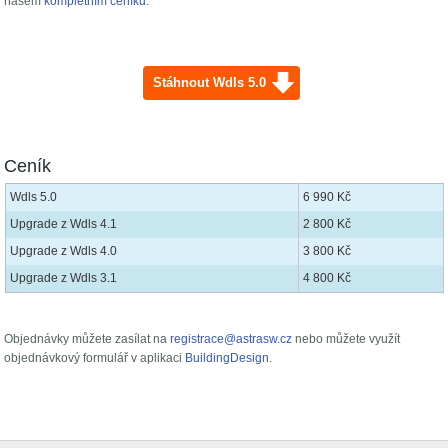
našem
kompletním ceníku
.
Stáhnout Wdls 5.0
Ceník
Wdls 5.0
6 990 Kč
Upgrade z Wdls 4.1
2 800 Kč
Upgrade z Wdls 4.0
3 800 Kč
Upgrade z Wdls 3.1
4 800 Kč
Objednávky můžete zasílat na
registrace@astrasw.cz
nebo můžete využít
objednávkový formulář v aplikaci
BuildingDesign
.