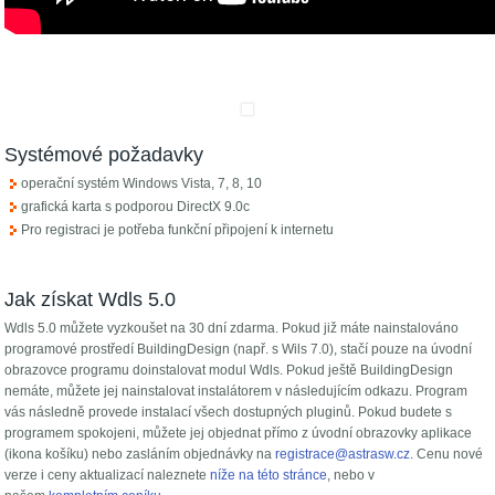
Systémové požadavky
operační systém Windows Vista, 7, 8, 10
grafická karta s podporou DirectX 9.0c
Pro registraci je potřeba funkční připojení k internetu
Jak získat Wdls 5.0
Wdls 5.0 můžete vyzkoušet na 30 dní zdarma. Pokud již máte nainstalováno
programové prostředí BuildingDesign (např. s Wils 7.0), stačí pouze na úvodní
obrazovce programu doinstalovat modul Wdls. Pokud ještě BuildingDesign
nemáte, můžete jej nainstalovat instalátorem v následujícím odkazu. Program
vás následně provede instalací všech dostupných pluginů. Pokud budete s
programem spokojeni, můžete jej objednat přímo z úvodní obrazovky aplikace
(ikona košíku) nebo zasláním objednávky na
registrace@astrasw.cz
. Cenu nové
verze i ceny aktualizací naleznete
níže na této stránce
, nebo v