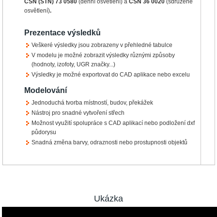
ČSN (STN) 73 0580
(denní osvětlení)
a
ČSN 36 0020
(sdružené
osvětlení)
.
Prezentace výsledků
Veškeré výsledky jsou zobrazeny v přehledné tabulce
V modelu je možné zobrazit výsledky různými způsoby
(hodnoty, izofoty, UGR značky...)
Výsledky je možné exportovat do CAD aplikace nebo excelu
Modelování
Jednoduchá tvorba místností, budov, překážek
Nástroj pro snadné vytvoření střech
Možnost využití spolupráce s CAD aplikací nebo podložení dxf
půdorysu
Snadná změna barvy, odraznosti nebo prostupnosti objektů
Ukázka